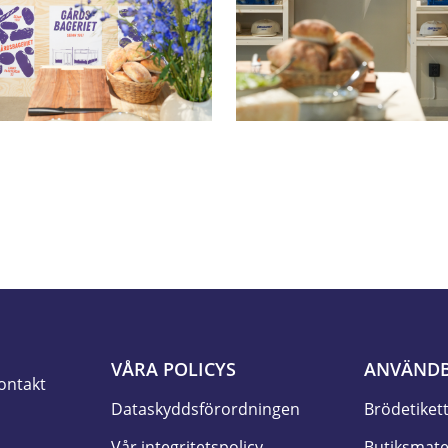
VÅRA POLICYS
ANVÄNDB
ontakt
Dataskyddsförordningen
Brödetiket
Vår integritetspolicy
Butiksmate