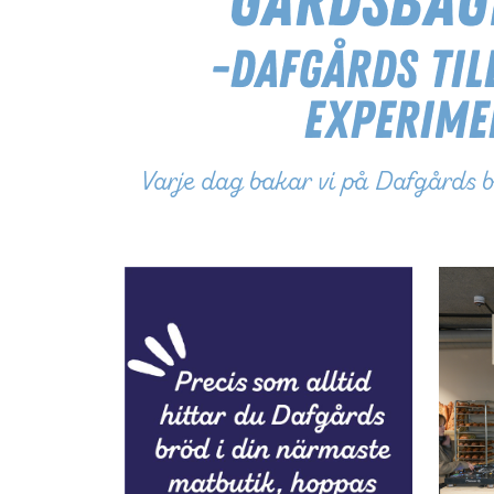
Gårdsbag
-Dafgårds til
experim
Varje dag bakar vi på Dafgårds b