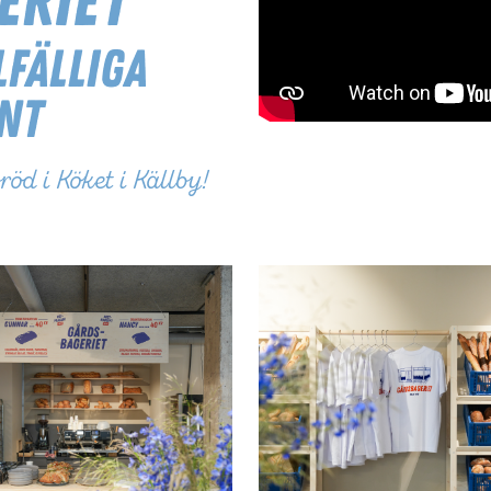
eriet
lfälliga
ent
röd i Köket i Källby!