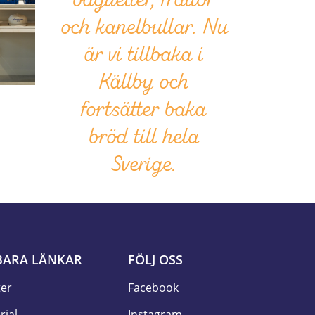
baguetter, frallor
och kanelbullar. Nu
är vi tillbaka i
Källby och
fortsätter baka
bröd till hela
Sverige.
ARA LÄNKAR
FÖLJ OSS
ter
Facebook
rial
Instagram