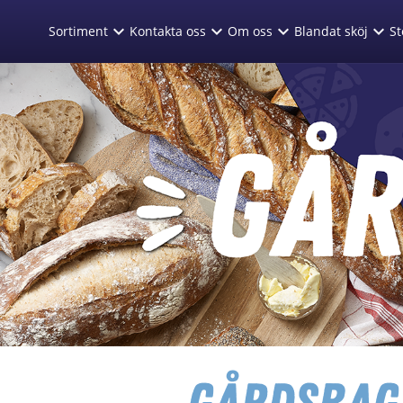
text.skipToContent
text.skipToNavigation
expand_more
expand_more
expand_more
expand_more
Sortiment
Kontakta oss
Om oss
Blandat sköj
St